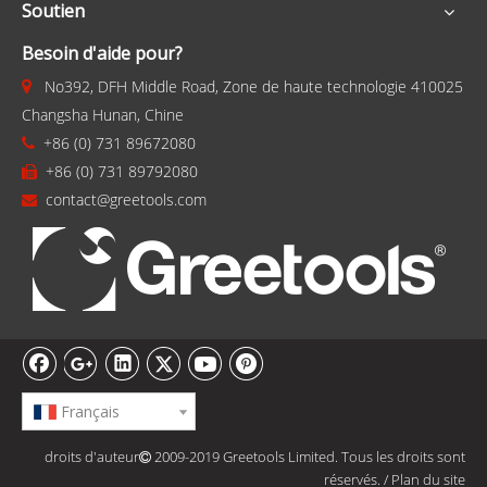
Soutien
Besoin d'aide pour?
No392, DFH Middle Road, Zone de haute technologie 410025

Changsha Hunan, Chine
+86 (0) 731 89672080

+86 (0) 731 89792080

contact@greetools.com

Français
droits d'auteur
2009-2019 Greetools Limited. Tous les droits sont

réservés.
/
Plan du site