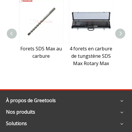
Forets SDS Max au
4 forets en carbure
Jeu
carbure
de tungstène SDS
béto
Max Rotary Max
per
Ma
À propos de Greetools
Nos produits
Solutions