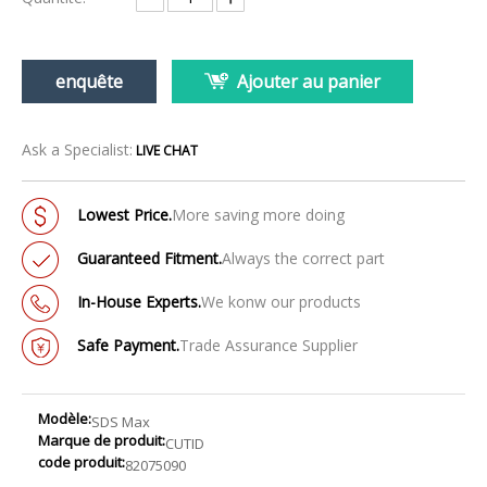
enquête
Ajouter au panier
Ask a Specialist:
LIVE CHAT
Lowest Price.
More saving more doing
Guaranteed Fitment.
Always the correct part
In-House Experts.
We konw our products
Safe Payment.
Trade Assurance Supplier
Modèle:
SDS Max
Marque de produit:
CUTID
code produit:
82075090