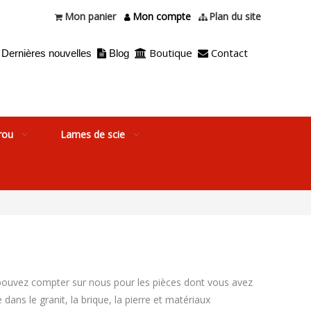
Mon panier
Mon compte
Plan du site



Boutique
Contact
Dernières nouvelles
Blog



rou
Lames de scie
pouvez compter sur nous pour les pièces dont vous avez
ns le granit, la brique, la pierre et matériaux