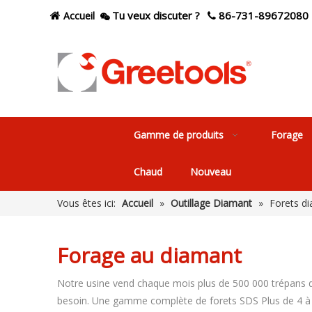
Tu veux discuter ?
86-731-89672080
Accueil



Gamme de produits
Forage
Chaud
Nouveau
Vous êtes ici:
Accueil
»
Outillage Diamant
»
Forets d
Forage au diamant
Notre usine vend chaque mois plus de 500 000 trépans d
besoin. Une gamme complète de forets SDS Plus de 4 à 45 