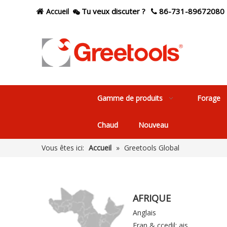
Tu veux discuter ?
86-731-89672080
Accueil



Gamme de produits
Forage
Chaud
Nouveau
Vous êtes ici:
Accueil
»
Greetools Global
AFRIQUE
Anglais
Fran & ccedil; ais