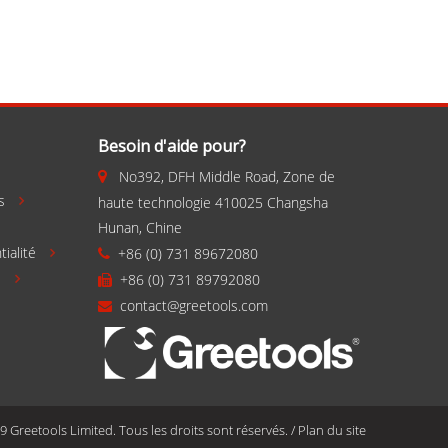
Besoin d'aide pour?
No392, DFH Middle Road, Zone de


s
haute technologie 410025 Changsha

Hunan, Chine
tialité
+86 (0) 731 89672080


s
+86 (0) 731 89792080


contact@greetools.com

 Greetools Limited. Tous les droits sont réservés.
/
Plan du site