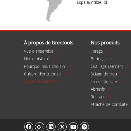
Espa & ntilde; ol
À propos de Greetools
Nos produits
Vue d'ensemble
Forage


Notre histoire
Burinage


Pourquoi nous choisir?
Outillage Diamant

Culture d'entreprise
Sciage de trou


Greetools Global
Lames de scie


Abrasifs

Routage

Attache de conduite