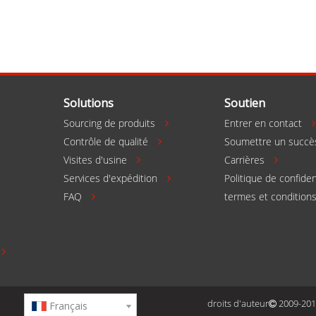
Solutions
Soutien
Sourcing de produits
Entrer en contact

Contrôle de qualité
Soumettre un succè

Visites d'usine
Carrières



Services d'expédition
Politique de confiden

FAQ
termes et condition


droits d'auteur
2009-2019
Français
