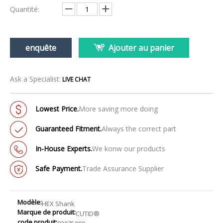
Quantité:
enquête
Ajouter au panier
Ask a Specialist:
LIVE CHAT
Lowest Price.
More saving more doing
Guaranteed Fitment.
Always the correct part
In-House Experts.
We konw our products
Safe Payment.
Trade Assurance Supplier
Modèle:
HEX Shank
Marque de produit:
CUTID®
code produit: