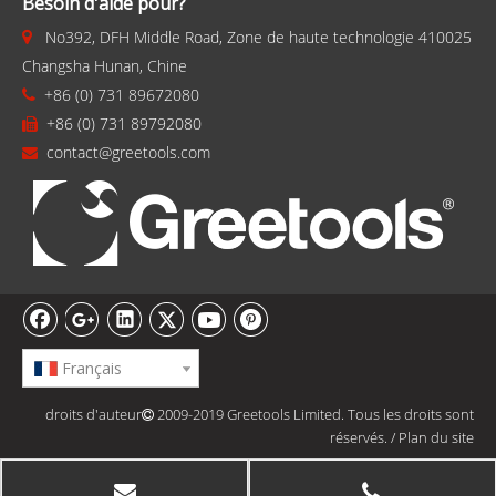
Besoin d'aide pour?
No392, DFH Middle Road, Zone de haute technologie 410025

Changsha Hunan, Chine
+86 (0) 731 89672080

+86 (0) 731 89792080

contact@greetools.com

Français
droits d'auteur
2009-2019 Greetools Limited. Tous les droits sont

réservés.
/
Plan du site