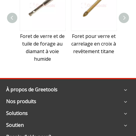
Foret de verre et de
Foret pour verre et
Foret 
tuile de forage au
carrelage en croix à
carb
diamant à voie
revêtement titane
carbu
humide
hex
À propos de Greetools
Nos produits
Solutions
Soutien