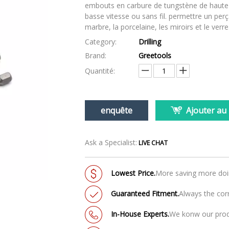
embouts en carbure de tungstène de haute 
basse vitesse ou sans fil. permettre un per
marbre, la porcelaine, les miroirs et le verre
Category:
Drilling
Brand:
Greetools
Quantité:
enquête
Ajouter au
Ask a Specialist:
LIVE CHAT
Lowest Price.
More saving more do
Guaranteed Fitment.
Always the corr
In-House Experts.
We konw our pro