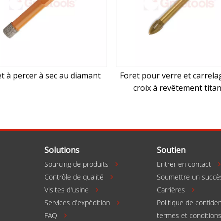
t à percer à sec au diamant
Foret pour verre et carrela
croix à revêtement tita
Solutions
Soutien
Sourcing de produits
Entrer en contact

Contrôle de qualité
Soumettre un succè

Visites d'usine
Carrières



Services d'expédition
Politique de confiden

FAQ
termes et condition
