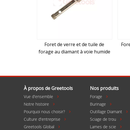
Foret de verre et de tuile de
Fore
forage au diamant à voie humide
À propos de Greetools
Nos produits
Vue d'ensemble
Forage


Notre histoire
Burinage


Pourquoi nous choisir?
Outillage Diamant

Culture d'entreprise
Sciage de trou


Greetools Global
Lames de scie

