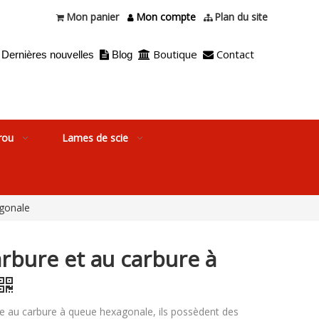
Mon panier
Mon compte
Plan du site



Boutique
Contact
Dernières nouvelles
Blog



rou
Lames de scie
agonale
arbure et au carbure à
e au carbure à queue hexagonale, ils possèdent des