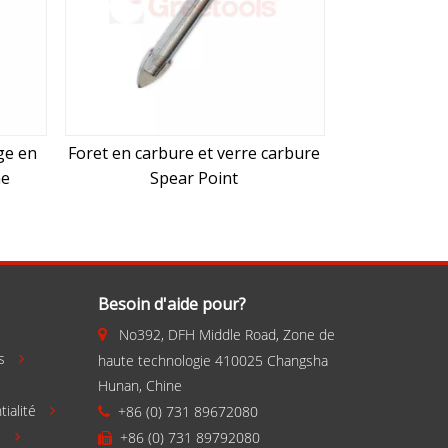
ge en
Foret en carbure et verre carbure
ne
Spear Point
Besoin d'aide pour?
No392, DFH Middle Road, Zone de


s
haute technologie 410025 Changsha

Hunan, Chine
tialité
+86 (0) 731 89672080


s
+86 (0) 731 89792080

