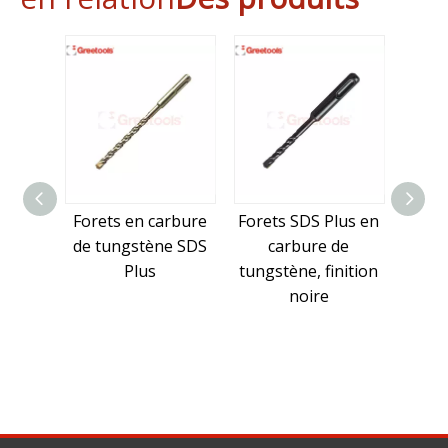
ets en carbure
Forets SDS Plus en
Forets en béton a
 tungstène SDS
carbure de
carbure de
Plus
tungstène, finition
tungstène SDS Plu
noire
finition nickel