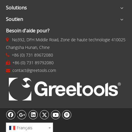
Solutions
Soutien
Besoin d'aide pour?
No392, DFH Middle Road, Zone de haute technologie 410025

Changsha Hunan, Chine
+86 (0) 731 89672080

+86 (0) 731 89792080

contact@greetools.com

Français