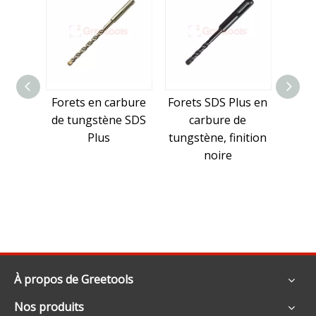
Forets en carbure
Forets SDS Plus en
Foret
de tungstène SDS
carbure de
c
Plus
tungstène, finition
tungs
noire
fin
À propos de Greetools
Nos produits